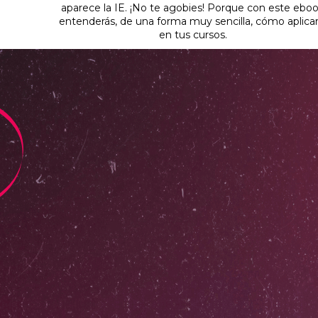
aparece la IE. ¡No te agobies! Porque con este ebo
entenderás, de una forma muy sencilla, cómo aplicar
en tus cursos.