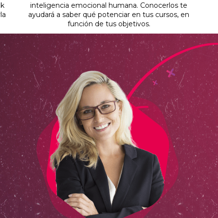
ok
inteligencia emocional humana. Conocerlos te
la
ayudará a saber qué potenciar en tus cursos, en
función de tus objetivos.